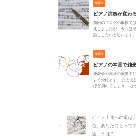
練習法
ピアノ演奏が変わ
前回のブログの最後で
えしましたが、今回は
話ししたいと思います。 
練習法
ピアノの本番で雑
発表会や本番の演奏中
よく受けます。 たとえ
ほど崩れてしまう ・なぜ
ピアノ上達への道は
色。あなたにとって
達」とは？